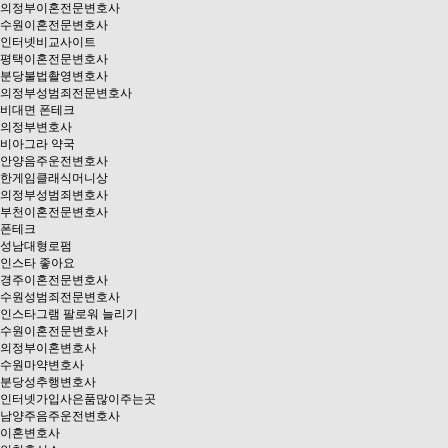
의정부이혼전문변호사
수원이혼전문변호사
인터넷비교사이트
평택이혼전문변호사
분당불법촬영변호사
의정부성범죄전문변호사
비대면 폰테크
의정부변호사
비아그라 약국
안양음주운전변호사
한게임클래식머니상
의정부성범죄변호사
부천이혼전문변호사
폰테크
성남대형로펌
인스타 좋아요
경주이혼전문변호사
수원성범죄전문변호사
인스타그램 팔로워 늘리기
수원이혼전문변호사
의정부이혼변호사
수원마약변호사
분당성추행변호사
인터넷가입사은품많이주는곳
남양주음주운전변호사
이혼변호사