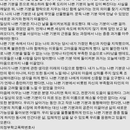
나쁜 기분을 돈으로 해소하려 할수록 도리어 나쁜 기분의 늪에 깊이 빠진다는 사실을
깨달은 뒤, 나쁜 기분을 향락으로 지우는 대신 함께 살아가는 것의 의미를 찾기 시작했
다. 나의 나쁜 기분은 내 삶에 무엇을 선물했을까. 문득 나쁜 기분 덕에 만날 수 있었던
새로운 과거와 현재가 떠올랐다.
일상의 나쁜 기분은 지나간 날을 돌이켜보게끔 유도했다. 왜 나는 기분이 나쁜 걸까.
어떤 일을 겪었던 걸까. 언제나 빠른 세상의 속도에 뒤처지지 않기 위해 앞만 보고 달
려오다가, 주변을 서성이는 나쁜 기분의 근원을 찾는 과정에서 나는 종종 과거를 마주
해야만 했다.
나쁜 기분 속에서 다시 읽는 나의 과거는 당시 내가 가졌던 확신과 자만을 지적했으며,
이토록 불완전한 나와 함께하는 이웃들의 고마움을 체감하게 했다. 삶의 불안한 대처
로 나쁜 기분을 떨칠 수 없는 나는 언제나 타인에게 부족한 모습으로 나타났을 텐데도,
이웃들은 나를 사랑을 담아 맞이했다. 나쁜 기분 덕에 돌이켜본 과거는 오늘에 대한 고
마움으로까지 나를 이끌었다.
나아가 나쁜 기분에 관한 생각은 미래의 다짐으로 향했다. 내가 느끼는 나쁜 기분은 나
만의 몫이 아니며, 타인 또한 동시에 느낄 테니 상대의 마음에 상처를 주지 않도록 조
심해야겠다는 생각을 하게 했다. 나쁜 기분은 나에게 미래에 신중할 것을 요구했다. 내
가 언제나 충만하기만 했다면, 나는 나쁜 기분에서 비롯된 자신의 부족함과 타인의 마
음을 고려할 필요를 느낄 수 없었을 것이다.
마음에 머무는 나쁜 기분은 분명 지나치면 독이 되고, 전문가의 도움이 필요하다. 그러
나 일상의 모든 나쁜 기분이 다 의료 또는 돈의 이름으로 해소될 수만은 없다는 사실
또한 분명하다. 우리가 살아가는 동안 크고 작은 나쁜 기분과 동행해야만 한다면, 나쁜
기분의 처치를 시장에 외주화하는 대신 나쁜 기분과의 공존이 이끌어낸 삶의 새로운
가능성을 돌아보면 어떨까. 우리 일상을 울퉁불퉁하게 만드는 나쁜 기분은 종종 힘들
게 하지만 동시에 인간다운 삶, 입체적인 삶을 살 수 있도록 우리를 응원하고 있을지
모른다.
의정부학교폭력변호사