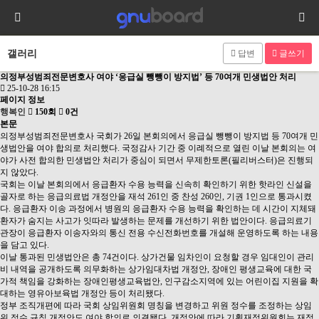
갤러리
답변
글쓰기
의정부성범죄전문변호사 여야 ‘응급실 뺑뺑이 방지법’ 등 70여개 민생법안 처리
25-10-28 16:15
페이지 정보
행복인
150회
0건
본문
의정부성범죄전문변호사 국회가 26일 본회의에서 응급실 뺑뺑이 방지법 등 70여개 민
생법안을 여야 합의로 처리했다. 국정감사 기간 중 이례적으로 열린 이날 본회의는 여
야가 사전 합의한 민생법안 처리가 중심이 되면서 무제한토론(필리버스터)은 진행되
지 않았다.
국회는 이날 본회의에서 응급환자 수용 능력을 신속히 확인하기 위한 핫라인 신설을
골자로 하는 응급의료법 개정안을 재석 261인 중 찬성 260인, 기권 1인으로 통과시켰
다. 응급환자 이송 과정에서 병원의 응급환자 수용 능력을 확인하는 데 시간이 지체돼
환자가 숨지는 사고가 잇따라 발생하는 문제를 개선하기 위한 법안이다. 응급의료기
관장이 응급환자 이송자와의 통신 전용 수신전화번호를 개설해 운영하도록 하는 내용
을 담고 있다.
이날 통과된 민생법안은 총 74건이다. 상가건물 임차인이 요청할 경우 임대인이 관리
비 내역을 공개하도록 의무화하는 상가임대차법 개정안, 장애인 평생교육에 대한 국
가적 책임을 강화하는 장애인평생교육법안, 인구감소지역에 있는 어린이집 지원을 확
대하는 영유아보육법 개정안 등이 처리됐다.
정부 조직개편에 따라 국회 상임위원회 명칭을 변경하고 위원 정수를 조정하는 상임
위 정수 규칙 개정안도 여야 합의로 의결됐다. 개정안에 따라 기획재정위원회는 재정