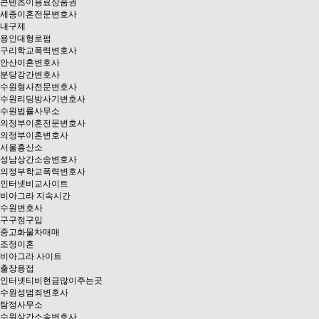
콘텐츠이용료상품권
세종이혼전문변호사
내구제
용인대형로펌
구리학교폭력변호사
안산이혼변호사
분당강간변호사
수원형사전문변호사
수원리딩방사기변호사
수원법률사무소
의정부이혼전문변호사
의정부이혼변호사
서울흥신소
성남상간소송변호사
의정부학교폭력변호사
인터넷비교사이트
비아그라 지속시간
수원변호사
구구정구입
중고화물차매매
조정이혼
비아그라 사이트
출장용접
인터넷티비현금많이주는곳
수원성범죄변호사
탐정사무소
수원상간소송변호사