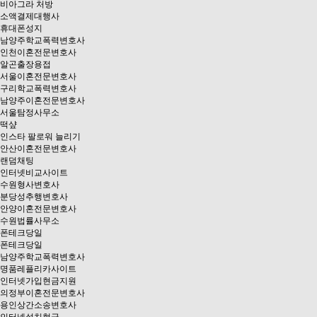
비아그라 처방
소액결제대행사
휴대폰성지
남양주학교폭력변호사
인천이혼전문변호사
알곤출장용접
서울이혼전문변호사
구리학교폭력변호사
남양주이혼전문변호사
서울탐정사무소
떡샾
인스타 팔로워 늘리기
안산이혼전문변호사
랜덤채팅
인터넷비교사이트
수원형사변호사
분당성추행변호사
안양이혼전문변호사
수원법률사무소
폰테크당일
폰테크당일
남양주학교폭력변호사
명품레플리카사이트
인터넷가입현금지원
의정부이혼전문변호사
용인상간소송변호사