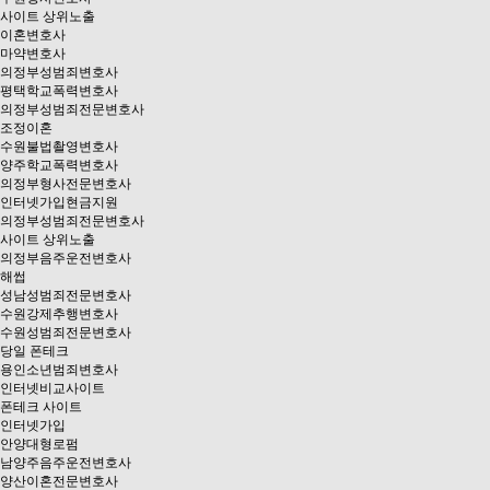
사이트 상위노출
이혼변호사
마약변호사
의정부성범죄변호사
평택학교폭력변호사
의정부성범죄전문변호사
조정이혼
수원불법촬영변호사
양주학교폭력변호사
의정부형사전문변호사
인터넷가입현금지원
의정부성범죄전문변호사
사이트 상위노출
의정부음주운전변호사
해썹
성남성범죄전문변호사
수원강제추행변호사
수원성범죄전문변호사
당일 폰테크
용인소년범죄변호사
인터넷비교사이트
폰테크 사이트
인터넷가입
안양대형로펌
남양주음주운전변호사
양산이혼전문변호사