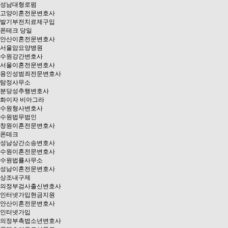
성남대형로펌
고양이혼전문변호사
발기부전치료제구입
폰테크 당일
안산이혼전문변호사
서울암요양병원
수원강간변호사
서울이혼전문변호사
용인성범죄전문변호사
탐정사무소
분당성추행변호사
화이자 비아그라
수원형사변호사
수원법무법인
창원이혼전문변호사
폰테크
성남상간소송변호사
수원이혼전문변호사
수원법률사무소
성남이혼전문변호사
상조내구제
의정부검사출신변호사
인터넷가입현금지원
안산이혼전문변호사
인터넷가입
의정부촉법소년변호사