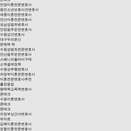
안양이혼전문변호사
용인소년보호사건변호사
세종이혼전문변호사
안산이혼전문변호사
성남성범죄변호사
안양음주운전변호사
수원강간변호사
대구두피문신
문해력 책
수원성범죄전문변호사
안산음주운전변호사
스페니쉬플라이구매
소액결제정책
수원성추행변호사
의정부이혼전문변호사
이혼전문변호사추천
출장용접
평택학교폭력변호사
폰테크
수원이혼변호사
폰테크
폰테크
의정부상간녀변호사
위자료
김해이혼전문변호사
포항이혼전문변호사