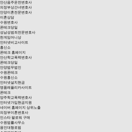
안산음주운전변호사
의정부상간녀변호사
안양이혼전문변호사
이혼상담
수원변호사
폰테크당일
성남성범죄전문변호사
한게임머니상
인터넷비교사이트
흥신소
폰테크 홈페이지
안산학교폭력변호사
폰테크당일
안양법무법인
수원폰테크
수원흥신소
인터넷설치현금
명품레플리카사이트
폰테크
양주학교폭력변호사
인터넷가입현금지원
네이버 홈페이지 상위노출
의정부이혼변호사
인스타 팔로워 구매
수원법률사무소
용인대형로펌