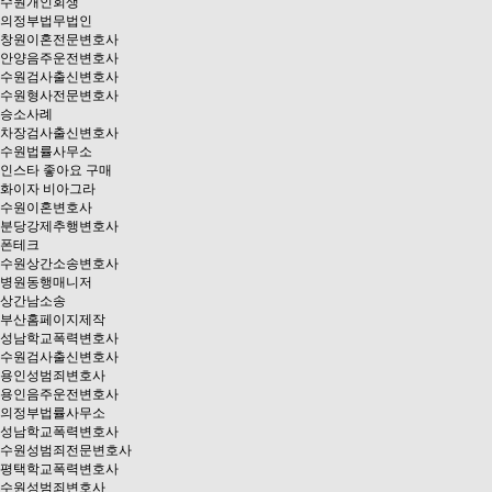
수원개인회생
의정부법무법인
창원이혼전문변호사
안양음주운전변호사
수원검사출신변호사
수원형사전문변호사
승소사례
차장검사출신변호사
수원법률사무소
인스타 좋아요 구매
화이자 비아그라
수원이혼변호사
분당강제추행변호사
폰테크
수원상간소송변호사
병원동행매니저
상간남소송
부산홈페이지제작
성남학교폭력변호사
수원검사출신변호사
용인성범죄변호사
용인음주운전변호사
의정부법률사무소
성남학교폭력변호사
수원성범죄전문변호사
평택학교폭력변호사
수원성범죄변호사