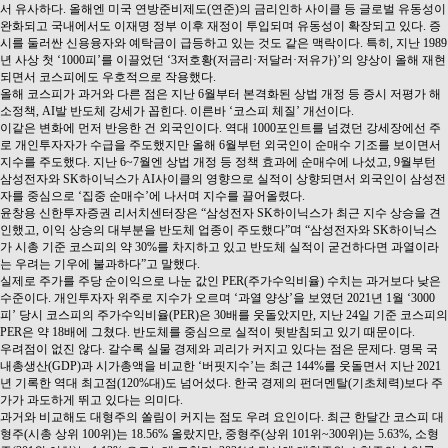
서 유사하다. 올해엔 미국 연방준비제도(연준)의 금리인하 사이클 등 글로벌 유동성이
완화되고 국내에서도 이재명 정부 이후 재정이 투입되며 유동성이 확장되고 있다. 증
시를 둘러싼 신용융자와 예탁금이 급등하고 있는 것도 같은 맥락이다. 특히, 지난 1989
년 사상 첫 ‘1000피’를 이끌었던 ‘3저호황(저금리·저달러·저유가)’의 양상이 올해 재현
되면서 코스피에도 우호적으로 작용했다.
올해 코스피가 과거와 다른 점은 지난 6월부터 본격화된 상법 개정 등 증시 저평가 해
소정책, AI발 반도체 강세가 꼽힌다. 이른바 ‘코스피 체질’ 개선이다.
이같은 변화에 먼저 반응한 건 외국인이다. 역대 1000포인트를 넘겼던 강세장에선 주
로 개인투자자가 수급을 주도했지만 올해 6월부턴 외국인이 순매수 기조를 보이면서
지수를 주도했다. 지난 6~7월엔 상법 개정 등 정책 효과에 순매수에 나섰고, 9월부턴
삼성전자와 SK하이닉스가 AI사이클의 영향으로 실적이 상향되면서 외국인이 삼성전
자를 중심으로 ‘집중 순매수’에 나서며 지수를 끌어올렸다.
윤창용 신한투자증권 리서치센터장은 “삼성전자 SK하이닉스가 최근 지수 상승을 견
인했고, 이익 상승의 대부분을 반도체 업종이 주도했다”며 “삼성전자와 SK하이닉스
가 시총 기준 코스피의 약 30%를 차지하고 있고 반도체 실적이 굳건하다면 과열이라
는 우려는 기우에 불과하다”고 말했다.
실제로 주가를 주당 순이익으로 나눈 값인 PER(주가수익비율) 수치는 과거보다 낮은
수준이다. 개인투자자 위주로 지수가 오르며 ‘과열 양상’을 보였던 2021년 1월 ‘3000
피’ 당시 코스피의 주가수익비율(PER)은 30배를 웃돌았지만, 지난 24일 기준 코스피의
PER은 약 18배에 그쳤다. 반도체를 중심으로 실적이 뒷받침되고 있기 때문이다.
우려점이 없진 않다. 갈수록 실물 경제와 괴리가 커지고 있다는 점은 문제다. 명목 국
내총생산(GDP)과 시가총액을 비교한 ‘버핏지수’는 최근 144%를 웃돌면서 지난 2021
년 기록한 역대 최고점(120%대)도 넘어섰다. 한국 경제의 펀더멘탈(기초체력)보다 주
가가 과도하게 뛰고 있다는 의미다.
과거와 비교해도 대형주의 쏠림이 커지는 점도 우려 요인이다. 최근 한달간 코스피 대
형주(시총 상위 100위)는 18.56% 올랐지만, 중형주(상위 101위~300위)는 5.63%, 소형