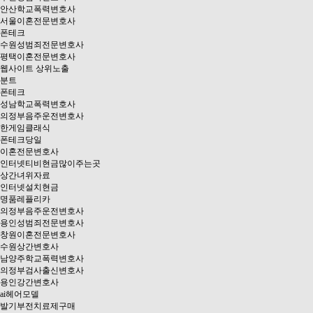
안산학교폭력변호사
서울이혼전문변호사
폰테크
수원성범죄전문변호사
평택이혼전문변호사
웹사이트 상위노출
분트
폰테크
성남학교폭력변호사
의정부음주운전변호사
한게임클래식
폰테크당일
이혼전문변호사
인터넷티비현금많이주는곳
상간녀위자료
인터넷설치현금
명품레플리카
의정부음주운전변호사
용인성범죄전문변호사
창원이혼전문변호사
수원상간변호사
남양주학교폭력변호사
의정부검사출신변호사
용인강간변호사
ai헤어모델
발기부전치료제구매