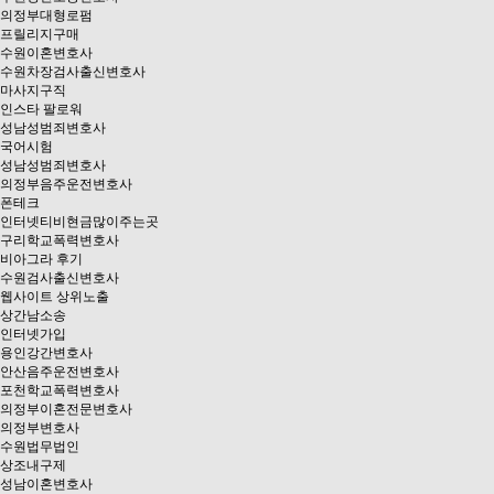
의정부대형로펌
프릴리지구매
수원이혼변호사
수원차장검사출신변호사
마사지구직
인스타 팔로워
성남성범죄변호사
국어시험
성남성범죄변호사
의정부음주운전변호사
폰테크
인터넷티비현금많이주는곳
구리학교폭력변호사
비아그라 후기
수원검사출신변호사
웹사이트 상위노출
상간남소송
인터넷가입
용인강간변호사
안산음주운전변호사
포천학교폭력변호사
의정부이혼전문변호사
의정부변호사
수원법무법인
상조내구제
성남이혼변호사