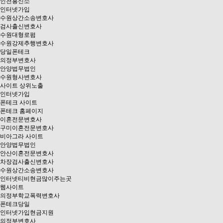
인천흥신소
인터넷가입
수원상간소송변호사
검사출신변호사
수원대형로펌
수원강제추행변호사
당일폰테크
의정부변호사
안양법무법인
수원형사변호사
사이트 상위노출
인터넷가입
폰테크 사이트
폰테크 홈페이지
이혼전문변호사
구미이혼전문변호사
비아그라 사이트
안양법무법인
안산이혼전문변호사
차장검사출신변호사
수원상간소송변호사
인터넷티비현금많이주는곳
웹사이트
의정부학교폭력변호사
폰테크당일
인터넷가입현금지원
의정부변호사