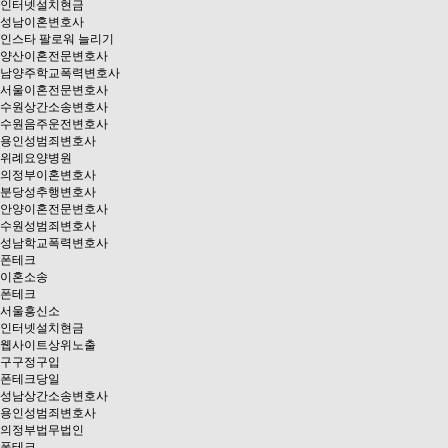
인터넷설치현금
성남이혼변호사
인스타 팔로워 늘리기
양산이혼전문변호사
남양주학교폭력변호사
서울이혼전문변호사
수원상간소송변호사
수원음주운전변호사
용인성범죄변호사
위례요양병원
의정부이혼변호사
분당성추행변호사
안양이혼전문변호사
수원성범죄변호사
성남학교폭력변호사
폰테크
이혼소송
폰테크
서울흥신소
인터넷설치현금
웹사이트상위노출
구구정구입
폰테크당일
성남상간소송변호사
용인성범죄변호사
의정부법무법인
폰테크