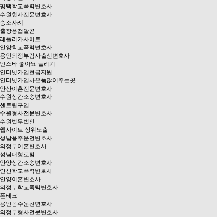
평택학교폭력변호사
수원형사전문변호사
승소사례
출장용접알곤
레플리카사이트
안양학교폭력변호사
용인의정부검사출신변호사
인스타 좋아요 늘리기
인터넷가입현금지원
인터넷가입사은품많이주는곳
안산이혼전문변호사
수원상간소송변호사
센트립구입
수원형사전문변호사
수원법무법인
웹사이트 상위노출
성남음주운전변호사
의정부이혼변호사
성남대형로펌
안양상간소송변호사
안산학교폭력변호사
안양이혼변호사
의정부학교폭력변호사
폰테크
용인음주운전변호사
의정부형사전문변호사