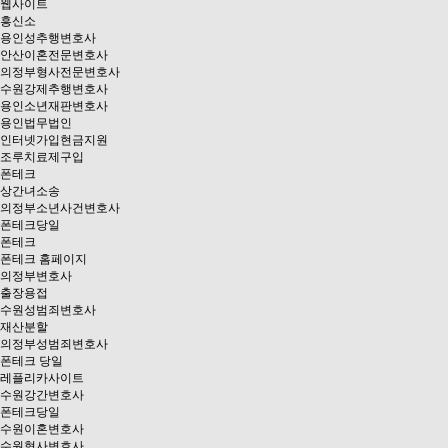
웹사이트
흥신소
용인성추행변호사
안산이혼전문변호사
의정부형사전문변호사
수원강제추행변호사
용인소년재판변호사
용인법무법인
인터넷가입현금지원
조루치료제구입
폰테크
상간녀소송
의정부소년사건변호사
폰테크당일
폰테크
폰테크 홈페이지
의정부변호사
출장용접
수원성범죄변호사
재산분할
의정부성범죄변호사
폰테크 당일
레플리카사이트
수원강간변호사
폰테크당일
수원이혼변호사
수원형사변호사