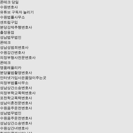
폰테크 당일
수원변호사
유튜브 구독자 늘리기
수원법률사무소
센트립구입
분당강제추행변호사
출장용접
성남법무법인
폰테크
성남성범죄변호사
수원강간변호사
의정부형사전문변호사
폰테크
명품레플리카
분당불법촬영변호사
인터넷가입사은품많이주는곳
의정부법률사무소
성남상간소송변호사
의정부학교폭력변호사
포천학교폭력변호사
성남이혼전문변호사
수원음주운전변호사
성남법무법인
수원음주운전변호사
성남상간소송변호사
수원상간녀변호사