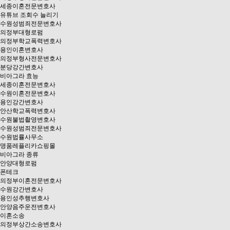
세종이혼전문변호사
유튜브 조회수 늘리기
수원성범죄전문변호사
의정부대형로펌
의정부학교폭력변호사
용인이혼변호사
의정부형사전문변호사
분당강간변호사
비아그라 효능
세종이혼전문변호사
수원이혼전문변호사
용인강간변호사
안산학교폭력변호사
수원불법촬영변호사
수원성범죄전문변호사
수원법률사무소
명품레플리카쇼핑몰
비아그라 종류
안양대형로펌
폰테크
의정부이혼전문변호사
수원강간변호사
용인성추행변호사
안양음주운전변호사
이혼소송
의정부상간소송변호사