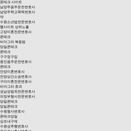
폰테크 사이트
남양주음주운전변호사
남양주학교폭력변호사
약
수원소년법전문변호사
웹사이트 상위노출
고양이혼전문변호사
폰테크
비아그라 복용법
당일폰테크
폰테크
구구정구입
용인음주운전변호사
폰테크
안양이혼변호사
안양상간소송변호사
구미이혼전문변호사
비아그라 효과
성남성범죄전문변호사
의정부형사전문변호사
당일폰테크
당일폰테크
수원형사변호사
폰테크당일
상조내구제
수원성추행변호사