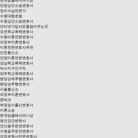
한게임클래식머니상
안양상간소송변호사
정리수납전문가
수원대형로펌
수원상간소송변호사
인터넷가입사은품많이주는곳
포천학교폭력변호사
수원이혼전문변호사
의정부이혼변호사
이혼전문변호사추천
인천흥신소
안양이혼전문변호사
성남학교폭력변호사
마사지구인구직
양주학교폭력변호사
분당강제추행변호사
분당성추행변호사
서울흥신소
의정부이혼변호사
폰테크
부장검사출신변호사
이혼소송
한게임클래식머니상
용인강간변호사
안산음주운전변호사
수원음주운전변호사
의정부형사전문변호사