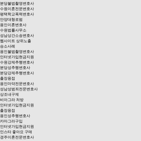
분당불법촬영변호사
수원이혼전문변호사
평택학교폭력변호사
안양대형로펌
용인이혼변호사
수원법률사무소
성남상간소송변호사
웹사이트 상위노출
승소사례
용인불법촬영변호사
인터넷가입현금지원
수원강제추행변호사
분당성추행변호사
분당강제추행변호사
출장용접
용인마약전문변호사
성남성범죄전문변호사
상조내구제
비아그라 처방
인터넷가입현금지원
출장용접
용인성추행변호사
카마그라구입
인터넷가입현금지원
인스타 좋아요 구매
경주이혼전문변호사