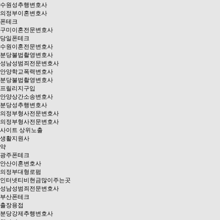
수원성추행변호사
의정부이혼변호사
폰테크
구미이혼전문변호사
당일폰테크
수원이혼전문변호사
분당불법촬영변호사
성남성범죄전문변호사
안양학교폭력변호사
분당불법촬영변호사
프릴리지구입
안양상간소송변호사
분당성추행변호사
의정부형사전문변호사
의정부형사전문변호사
사이트 상위노출
생활지원사
약
광주폰테크
안산이혼변호사
의정부대형로펌
인터넷티비현금많이주는곳
성남성범죄전문변호사
부산폰테크
출장용접
분당강제추행변호사