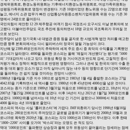
경제위원회로, 환경노동위원회는 기후에너지환경노동위원회로, 여성가족위원회는
성평등가족위원회로 명칭이 변경된다. 기존 16명이었던 환노위원 수는 22명으로 6명
늘고, 에너지 소관 업무가 빠진 산업통상자원중소벤처기업위원회 위원 수는 기존 30
명에서 24명으로 줄어든다.
국민의힘이 제안한 12·29 제주항공 여객기 참사 국정조사 요구서도 이날 본회의에 보
고됐다. 더불어민주당도 국조 추진에 동의하면서 18명 규모의 국조특위가 꾸려질 것
으로 보인다.
민주당이 남은 정기국회 내 대법관 증원 등을 골자로 한 사법개혁 법안 처리를 예고한
만큼 향후 본회의에서는 다시 필리버스터 정국이 열릴 가능성이 크다.
지난해 말 2399.49포인트까지 추락하며 세계 주요 증시 중 최악의 수익률을 기록했던
코스피가 달라졌다. 4000을 돌파한 코스피는 올해 ‘체질이 개선됐다’는 평가로 ‘5000
피’ 기대감마저 나오고 있다. 유동성 확장 등 거시여건과 반도체 강세, 고질적인 증시
저평가 해소 정책이 복합적으로 반영된 영향이다. 그러나 관세 및 한국의 대미 수출 둔
화 등 대외 불안 요소가 많고 아직 살아나지 않는 내수 등의 영향으로 단기간에 5000선
을 돌파하는 건 쉽지 않을 것이라는 전망이 나온다.
1980년 1월4일을 기준 지수 100으로 설정하고 1983년 1월 4일 출발한 코스피는 27일
4042.83을 기록하면서 새 역사를 썼다. 1980년 이후 45년만에 4000선을 넘은 것이다.
코스피는 종가 기준으로 1989년 3월31일 처음으로 1000포인트를 넘겼고, 18년이 지난
2007년 7월25일 2000포인트를 넘겼다. 이후 14년이 지난 2021년 1월7일 3000포인트를
넘겼다. 1000단위를 넘어서는 데 10년 이상 긴 기간이 걸렸으나 3000에서 처음으로
4000 돌파는 4년 10개월로 줄었다.
코스피의 역사는 사실 ‘롤러코스터’에 가깝다. IMF외환위기 당시인 1998년 6월16일
코스피는 280포인트까지 주저앉았고 글로벌 금융위기가 불어닥친 2008년 10월과 코
로나19로 폭락한 2020년 3월, 코스피는 각각 1000선과 1500선이 무너졌다. 이후 한때
‘1800~2200’ 사이를 오가며 ‘박스피’라는 오명도 쓴 적도 있다.
역대 ‘1000포인트’ 돌파했던 상승장과 올해 모두 유동성이 끌어올리는 장세라는 점에