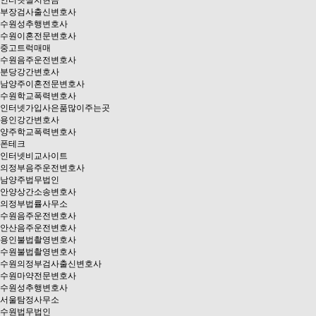
인터넷설치현금
부장검사출신변호사
수원성추행변호사
수원이혼전문변호사
중고트럭매매
수원음주운전변호사
분당강간변호사
남양주이혼전문변호사
수원학교폭력변호사
인터넷가입사은품많이주는곳
용인강간변호사
양주학교폭력변호사
폰테크
인터넷비교사이트
의정부음주운전변호사
남양주법무법인
안양상간소송변호사
의정부법률사무소
수원음주운전변호사
안산음주운전변호사
용인불법촬영변호사
수원불법촬영변호사
수원의정부검사출신변호사
수원마약전문변호사
수원성추행변호사
서울탐정사무소
수원법무법인