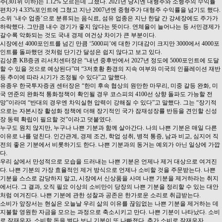
주(301위 이하)는 1.12% 오르는데 그쳤다. 2021년 당시엔 대형주와 소형주의 수익률
편차가 4.33%포인트에 그쳤고 지난 2007년엔 중형주가 대형주 수익률을 넘기도 했다.
소위 ‘내수 업종’으로 분류되는 음식료, 섬유 업종은 지난 한달 간 강세장에도 주가가
하락했다. 그만큼 내수 경기가 좋지 않다는 뜻이다. 연체율이 늘어나는 등 서민경제가
갈수록 악화되는 것도 국내 경제 여건상 차이가 큰 부분이다.
시장에선 4000포인트를 넘긴 만큼 ‘5000피’에 대한 기대감이 크지만 3000에서 4000포
인트를 돌파했던 것처럼 단기간 달성은 쉽지 않다고 보고 있다.
김상훈 KB증권 리서치센터장은 “내년 중후반에서 2027년 정도에 5000포인트에 도달
할 수 있을 것으로 예상된다”며 “3저호황 환경의 지속 여부와 미국의 인플레이션 재반
등 추이에 따라 시기가 조정될 수 있다”고 말했다.
유종우 한국투자증권 센터장은 “한미 후속 협상의 원만한 마무리, 미중 갈등 완화, 미
국 연준의 완화적 통화정책이 확인될 경우 코스피의 4100선 상향 돌파도 가능할 전
망”이라며 “반대의 경우엔 차익실현 압력이 강해질 수 있다”고 말했다. 그는 “장기적
으로는 자본시장 활성화 정책에 더해 장기적인 국가 잠재성장률 반등을 견인할 신성
장 동력 확립이 필요할 것”이라고 덧붙였다.
누구도 원치 않지만, 누구나 나쁜 기분과 함께 살아간다. 나의 나쁜 기분은 매일 다른
이유로 나를 덮친다. 인간관계, 경제 조건, 학업 성취, 병적 통증, 남과 비교, 심지어 직
전의 좋은 기분에서 비롯하기도 한다. 나쁜 기분과의 동거는 예외가 아닌 일상에 가깝
다.
우리 삶에서 만성적으로 모습을 드러내는 나쁜 기분은 언제나 제거 대상으로 여겨진
다. 나쁜 기분의 가장 효율적인 제거 방식으로 언제나 소비할 것을 주문받는다. 나쁜
기분을 스스로 감당하지 말고, 시장에서 신상품을 사며 나쁜 기분을 제거하라는 취지
에서다. 그 결과, 오직 필요 이상의 소비만이 당장의 나쁜 기분을 정리할 수 있는 대안
처럼 여겨진다. 나쁜 기분에 관한 성찰과 공존은 한가로운 소리로 취급받는다.
소비가 앞장서는 현실은 오늘날 우리 삶의 이유를 끊임없는 나쁜 기분을 제거하는 데
지불할 영원한 자금을 모으는 과정으로 축소시키고 만다. 나쁜 기분이 나타났다. 소비
로 잠재우자. 소비할 돈을 벌다 보니 기분이 또 나빠졌다. 추가 소비로 잠재우자.