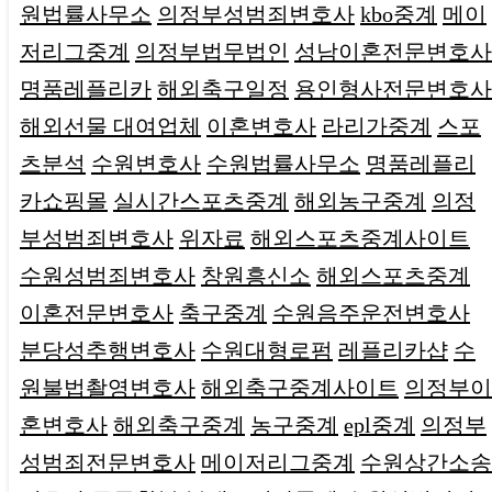
원법률사무소
의정부성범죄변호사
kbo중계
메이
저리그중계
의정부법무법인
성남이혼전문변호사
명품레플리카
해외축구일정
용인형사전문변호사
해외선물 대여업체
이혼변호사
라리가중계
스포
츠분석
수원변호사
수원법률사무소
명품레플리
카쇼핑몰
실시간스포츠중계
해외농구중계
의정
부성범죄변호사
위자료
해외스포츠중계사이트
수원성범죄변호사
창원흥신소
해외스포츠중계
이혼전문변호사
축구중계
수원음주운전변호사
분당성추행변호사
수원대형로펌
레플리카샵
수
원불법촬영변호사
해외축구중계사이트
의정부이
혼변호사
해외축구중계
농구중계
epl중계
의정부
성범죄전문변호사
메이저리그중계
수원상간소송