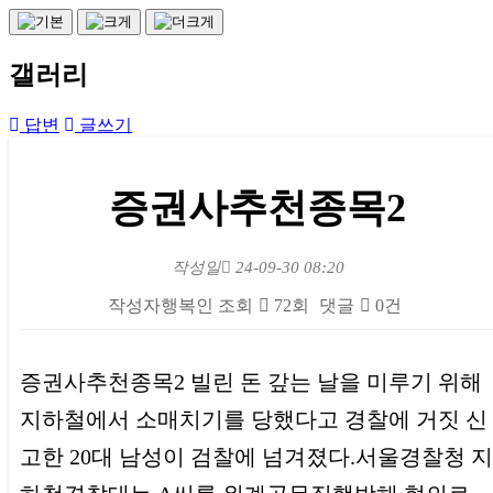
갤러리
답변
글쓰기
증권사추천종목2
작성일
24-09-30 08:20
작성자
행복인
조회
72회
댓글
0건
본문
증권사추천종목2 빌린 돈 갚는 날을 미루기 위해
지하철에서 소매치기를 당했다고 경찰에 거짓 신
고한 20대 남성이 검찰에 넘겨졌다.서울경찰청 지