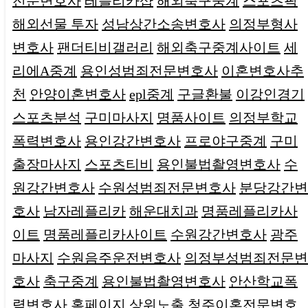
전문변호사
레플리카샵
해외축구중계
스포츠픽
해외선물 투자
성남상간소송변호사
의정부형사
변호사
팬더티비갤러리
해외축구중계사이트
세
리에A중계
용인성범죄전문변호사
이혼변호사추
천
안양이혼변호사
epl중계
구글환불
이강인경기
스포츠분석
구미마사지
명품사이트
의정부학교
폭력변호사
용인강간변호사
프로야구중계
구미
출장마사지
스포츠티비
용인불법촬영변호사
수
원강간변호사
수원성범죄전문변호사
분당강간변
호사
남자레플리카
해운대치과
명품레플리카사
이트
명품레플리카사이트
수원강간변호사
광주
마사지
수원음주운전변호사
의정부성범죄전문변
호사
축구중계
용인불법촬영변호사
안산학교폭
력변호사
홈페이지 상위노출
청주이혼전문변호