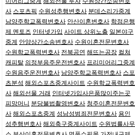
미어리그중계
해외선물 투자
수원상간소송변호
사
스포츠픽
수원성추행변호사
분데스리가중계
남양주학교폭력변호사
안산이혼변호사
학점은행
제 멘토즈
인터넷가입
사이트 상위노출
일본야구
중계
안양상간소송변호사
수원이혼전문변호사
수원학교폭력변호사
전북공연
해뜨는공장
컬쳐
캐피탈
의정부음주운전변호사
프리미어리그중계
수원음주운전변호사
남양주학교폭력변호사
스포
츠분석
해외스포츠중계사이트
수원학교폭력변호
사
해외선물 거래
인터넷가입사은품많이주는곳
피망머니
분당불법촬영변호사
청주이혼전문변호
사
해외스포츠중계
성남성범죄전문변호사
용인
성추행변호사
해외축구중계사이트
수원법률사무
소
부산이혼전문변호사
명품쇼핑몰
가전내구제