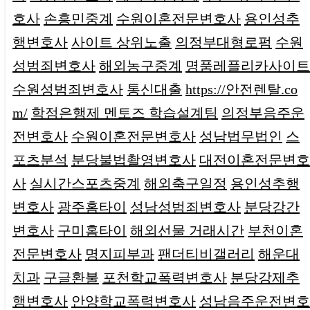
호사
손흥민중계
수원이혼전문변호사
용인성추
행변호사
사이트 상위노출
의정부대형로펌
수원
성범죄변호사
해외농구중계
명품레플리카사이트
수원성범죄변호사
통신대출
https://안전렌탈.co
m/
학점은행제 멘토즈 학습설계팀
의정부음주운
전변호사
수원이혼전문변호사
성남법무법인
스
포츠분석
분당불법촬영변호사
대전이혼전문변호
사
실시간스포츠중계
해외축구일정
용인성추행
변호사
광주홈타이
성남성범죄변호사
분당강간
변호사
구미홈타이
해외선물 거래시간
부천이혼
전문변호사
명지피부과
팬더티비갤러리
해운대
치과
구글환불
포천학교폭력변호사
분당강제추
행변호사
안양학교폭력변호사
성남음주운전변호