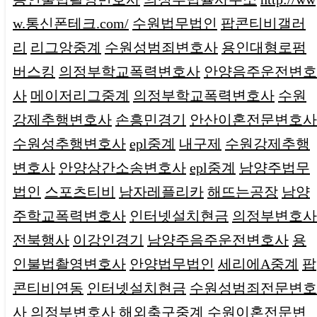
w.통신폰테크.com/
수원법무법인
팝콘티비갤러
리
리그앙중계
수원성범죄변호사
용인대형로펌
버스킹
의정부학교폭력변호사
안양음주운전변호
사
메이저리그중계
의정부학교폭력변호사
수원
강제추행변호사
손흥민경기
안산이혼전문변호사
수원성추행변호사
epl중계
내구제
수원강제추행
변호사
안양상간소송변호사
epl중계
남양주법무
법인
스포츠티비
남자레플리카
해뜨는공장
남양
주학교폭력변호사
인터넷설치현금
의정부변호사
전북행사
이강인경기
남양주음주운전변호사
용
인불법촬영변호사
안양법무법인
세리에A중계
팝
콘티비연동
인터넷설치현금
수원성범죄전문변호
사
의정부변호사
해외축구중계
수원이혼전문변