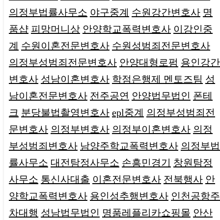
의정부법률사무소
야구중계
수원강간변호사
명
품샵
피망머니상
안양학교폭력변호사
이강인중
계
수원이혼전문변호사
수원성범죄전문변호사
의정부성범죄전문변호사
안양대형로펌
용인강간
변호사
성남이혼변호사
학점은행제 멘토즈팀
성
남이혼전문변호사
전주공연
안양법무법인
폰테
크
분당불법촬영변호사
epl중계
의정부성범죄전
문변호사
의정부변호사
의정부이혼변호사
의정
부성범죄변호사
남양주학교폭력변호사
의정부법
률사무소
대전탐정사무소
손흥민경기
창원탐정
사무소
통신사대출
이혼전문변호사
전북행사
안
양학교폭력변호사
용인성추행변호사
인천공항주
차대행
성남법무법인
명품레플리카쇼핑몰
안산