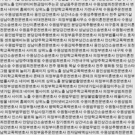
상위노출
인터넷티비현금많이주는곳
성남음주운전변호사
수원성범죄전문변호사
변
호사
네이버 홈페이지 상위노출
안양학교폭력변호사
가전내구제
수원음주운전변호
사
수원성범죄변호사
용인강간변호사
상간녀소송
수원성추행변호사
전주 갈매기살
성남이혼전문변호사
비대면폰테크
>
의정부법률사무소
수원이혼전문변호사
수원상
간소송변호사
안산이혼변호사
수원법무법인
분당강제추행변호사
야구중계
용인이혼
전문변호사
수원음주운전변호사
분당강간변호사
성남상간소송변호사
수원형사변호
사
용인법무법인
분당강제추행변호사
의정부음주운전변호사
의정부법률사무소
효자
동 센트럴에비뉴원
남양주학교폭력변호사
의정부상간소송변호사
안산학교폭력변호
사
수원법무법인
성남이혼전문변호사
수원강제추행변호사
용인상간소송변호사
포천
학교폭력변호사
사이트 상위노출
수원성범죄전문변호사
의정부변호사
내구제
수원
상간소송변호사
수원상간소송변호사
안양학교폭력변호사
의정부변호사
안양이혼전
문변호사
남양주대형로펌
수원성범죄변호사
가전내구제
남양주학교폭력변호사
상간
남소송
수원성범죄전문변호사
전주 평화동 목살
수원변호사
전주 평화동 맛집
인스타
그램 팔로워 늘리기
홈페이지 상위노출
성남학교폭력변호사
용인성범죄전문변호사
구리학교폭력변호사
폰테크
의정부음주운전변호사
폰테크
의정부이혼변호사
의정부
법률사무소
네이버 웹사이트 상위노출
분당불법촬영변호사
의정부이혼전문변호사
의정부성범죄전문변호사
의정부학교폭력변호사
인터넷가입사은품많이주는곳
인터
넷가입
폰테크
네이버 웹사이트 상위노출
남양주학교폭력변호사
의정부성범죄전문
변호사
사이트 노출
수원이혼변호사
수원법무법인
분당불법촬영변호사
레플리카쇼
핑몰
네이버 홈페이지 상위노출
인터넷비교사이트
수원이혼전문변호사
수원성범죄
전문변호사
의정부형사변호사
평택학교폭력변호사
수원법무법인
수원형사전문변호
사
의정부법무법인
무심사장기렌트
수원형사변호사
수원상간소송변호사
수원성범죄
변호사
인스타 팔로워 늘리기
의정부이혼전문변호사
안양학교폭력변호사
용인성범
죄전문변호사
안양상간소송변호사
장기렌트카
상간녀소송
용인상간소송변호사
수원
강간변호사
의정부변호사
의정부이혼전문변호사
수원법무법인
수원성추행변호사
성
남학교폭력변호사
의정부음주운전변호사
전자담배액상사이트
수원성범죄전문변호