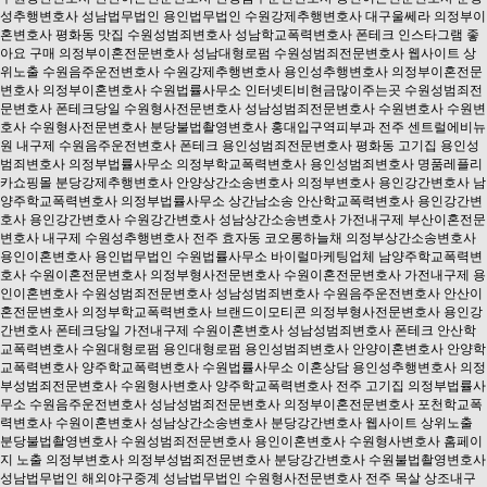
성추행변호사
성남법무법인
용인법무법인
수원강제추행변호사
대구울쎄라
의정부이
혼변호사
평화동 맛집
수원성범죄변호사
성남학교폭력변호사
폰테크
인스타그램 좋
아요 구매
의정부이혼전문변호사
성남대형로펌
수원성범죄전문변호사
웹사이트 상
위노출
수원음주운전변호사
수원강제추행변호사
용인성추행변호사
의정부이혼전문
변호사
의정부이혼변호사
수원법률사무소
인터넷티비현금많이주는곳
수원성범죄전
문변호사
폰테크당일
수원형사전문변호사
성남성범죄전문변호사
수원변호사
수원변
호사
수원형사전문변호사
분당불법촬영변호사
홍대입구역피부과
전주 센트럴에비뉴
원
내구제
수원음주운전변호사
폰테크
용인성범죄전문변호사
평화동 고기집
용인성
범죄변호사
의정부법률사무소
의정부학교폭력변호사
용인성범죄변호사
명품레플리
카쇼핑몰
분당강제추행변호사
안양상간소송변호사
의정부변호사
용인강간변호사
남
양주학교폭력변호사
의정부법률사무소
상간남소송
안산학교폭력변호사
용인강간변
호사
용인강간변호사
수원강간변호사
성남상간소송변호사
가전내구제
부산이혼전문
변호사
내구제
수원성추행변호사
전주 효자동 코오롱하늘채
의정부상간소송변호사
용인이혼변호사
용인법무법인
수원법률사무소
바이럴마케팅업체
남양주학교폭력변
호사
수원이혼전문변호사
의정부형사전문변호사
수원이혼전문변호사
가전내구제
용
인이혼변호사
수원성범죄전문변호사
성남성범죄변호사
수원음주운전변호사
안산이
혼전문변호사
의정부학교폭력변호사
브랜드이모티콘
의정부형사전문변호사
용인강
간변호사
폰테크당일
가전내구제
수원이혼변호사
성남성범죄변호사
폰테크
안산학
교폭력변호사
수원대형로펌
용인대형로펌
용인성범죄변호사
안양이혼변호사
안양학
교폭력변호사
양주학교폭력변호사
수원법률사무소
이혼상담
용인성추행변호사
의정
부성범죄전문변호사
수원형사변호사
양주학교폭력변호사
전주 고기집
의정부법률사
무소
수원음주운전변호사
성남성범죄전문변호사
의정부이혼전문변호사
포천학교폭
력변호사
수원이혼변호사
성남상간소송변호사
분당강간변호사
웹사이트 상위노출
분당불법촬영변호사
수원성범죄전문변호사
용인이혼변호사
수원형사변호사
홈페이
지 노출
의정부변호사
의정부성범죄전문변호사
분당강간변호사
수원불법촬영변호사
성남법무법인
해외야구중계
성남법무법인
수원형사전문변호사
전주 목살
상조내구