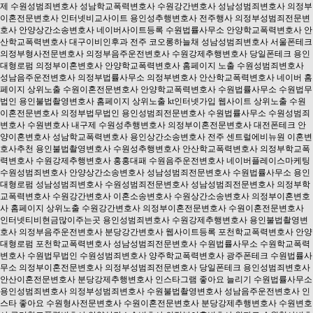
제
수원성범죄변호사
성남학교폭력변호사
수원강간변호사
성남성범죄변호사
의정부
이혼전문변호사
인터넷비교사이트
용인성추행변호사
전주행사
의정부성범죄전문변
호사
안양상간소송변호사
네이버사이트등록
수원법률사무소
안양학교폭력변호사
안
산학교폭력변호사
대구이비인후과
전주 코오롱하늘채
성남성범죄변호사
서울폰테크
의정부형사전문변호사
의정부음주운전변호사
수원강제추행변호사
당일폰테크
용인
대형로펌
의정부이혼변호사
안양학교폭력변호사
홈페이지 노출
수원성범죄변호사
성남음주운전변호사
의정부법률사무소
의정부변호사
안산학교폭력변호사
네이버 홈
페이지 상위노출
수원이혼전문변호사
안양학교폭력변호사
수원법률사무소
수원법무
법인
용인불법촬영변호사
홈페이지 상위노출
kt인터넷가입
웹사이트 상위노출
수원
이혼전문변호사
의정부법무법인
용인성범죄전문변호사
수원법률사무소
수원성범죄
변호사
수원변호사
내구제
수원성추행변호사
의정부이혼전문변호사
대전폰테크
안
양이혼변호사
성남학교폭력변호사
용인상간소송변호사
전주 센트럴에비뉴원
이혼변
호사추천
용인불법촬영변호사
수원성추행변호사
안산학교폭력변호사
의정부학교폭
력변호사
수원강제추행변호사
홍홍대패
수원음주운전변호사
네이버플레이스마케팅
수원성범죄변호사
안양상간소송변호사
성남성범죄전문변호사
수원법률사무소
용인
대형로펌
성남성범죄변호사
수원성범죄전문변호사
성남성범죄전문변호사
의정부학
교폭력변호사
수원강간변호사
이혼소송변호사
수원상간소송변호사
의정부이혼변호
사
홈페이지 상위노출
수원강간변호사
의정부이혼전문변호사
수원이혼전문변호사
인터넷티비현금많이주는곳
용인성범죄변호사
수원강제추행변호사
용인불법촬영변
호사
의정부음주운전변호사
분당강간변호사
웹사이트등록
포천학교폭력변호사
안양
대형로펌
포천학교폭력변호사
성남성범죄전문변호사
수원법률사무소
수원학교폭력
변호사
수원법무법인
수원성범죄변호사
양주학교폭력변호사
광주폰테크
수원법률사
무소
의정부이혼전문변호사
의정부성범죄전문변호사
당일폰테크
용인성범죄변호사
안산이혼전문변호사
분당강제추행변호사
인스타그램 좋아요 늘리기
수원법률사무소
용인성범죄변호사
의정부성범죄변호사
수원불법촬영변호사
성남음주운전변호사
인
스타 좋아요
수원형사전문변호사
수원이혼전문변호사
분당강제추행변호사
수원변호