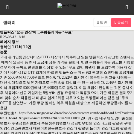
갤러리
답변
글쓰기
넷플릭스 ‘요금 인상’에…쿠팡플레이는 “무료”
25-05-12 18:16
페이지 정보
행복인
17회
0건
본문
국내 온라인동영상서비스(OTT) 시장에서 독주하고 있는 넷플릭스가 광고형 스탠다드
·베이식 요금제 등 최저 요금제 상품 가격을 올렸다. 반면 쿠팡플레이는 광고를 시청할
경우 아예 공짜로 콘텐츠를 감상할 수 있는 ‘무료 일반 회원제’를 도입하며 이용자 잡
기에 나섰다.11일 OTT 업계에 따르면 넷플릭스는 지난 9일 광고형 스탠다드 요금제를
기존 5500원에서 7000원으로 인상했다. 2022년 출시된 이 요금제는 광고를 시청하는
대신 상대적으로 낮은 가격으로 콘텐츠를 감상할 수 있는 상품이다. 2016년 출시된 베
이식 요금제도 9500원에서 1만2000원으로 올랐다. 이들 요금이 인상되는 것은 출시 이
후 처음이다.신규 가입자는 9일부터 변경 요금제가 적용됐으며, 기존 회원은 결제주기
에 맞춰 순차 적용된다.티빙과 업계 2위를 다투고 있는 쿠팡플레이는 같은 날 ‘무료
OTT’를 선언했다. 기존 쿠팡 멤버십 와우 회원을 대상으로 제공하던 쿠팡플레이를 다
음달...
수원변호사
https://www.megapass-skbroadband-powercomm.com/board/board.html?code=in
ter01_board1&type=v&num1=999989&num2=00000">인터넷가입
내구제
안양이혼전문
변호사
수원성범죄변호사
수원성추행변호사
성남법무법인
인스타그램 팔로워 구매
안양상간소송변호사
대전이혼전문변호사
인스타 팔로워 늘리기
인스타그램 팔로워
수원강간변호사
안산이혼전문변호사
안양음주운전변호사
용인이혼전문변호사
분당