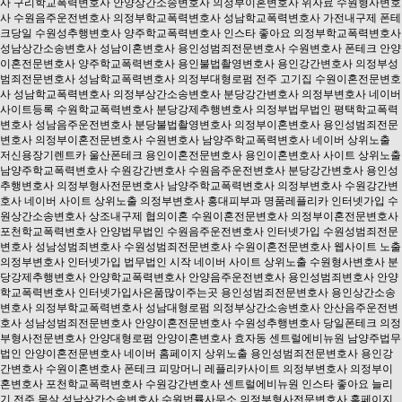
사
구리학교폭력변호사
안양상간소송변호사
의정부이혼변호사
위자료
수원형사변호
사
수원음주운전변호사
의정부학교폭력변호사
성남학교폭력변호사
가전내구제
폰테
크당일
수원성추행변호사
양주학교폭력변호사
인스타 좋아요
의정부학교폭력변호사
성남상간소송변호사
성남이혼변호사
용인성범죄전문변호사
수원변호사
폰테크
안양
이혼전문변호사
양주학교폭력변호사
용인불법촬영변호사
용인강간변호사
의정부성
범죄전문변호사
성남학교폭력변호사
의정부대형로펌
전주 고기집
수원이혼전문변호
사
성남학교폭력변호사
의정부상간소송변호사
분당강간변호사
의정부변호사
네이버
사이트등록
수원학교폭력변호사
분당강제추행변호사
의정부법무법인
평택학교폭력
변호사
성남음주운전변호사
분당불법촬영변호사
의정부이혼변호사
용인성범죄전문
변호사
의정부이혼전문변호사
수원변호사
남양주학교폭력변호사
네이버 상위노출
저신용장기렌트카
울산폰테크
용인이혼전문변호사
용인이혼변호사
사이트 상위노출
남양주학교폭력변호사
수원강간변호사
수원음주운전변호사
분당강간변호사
용인성
추행변호사
의정부형사전문변호사
남양주학교폭력변호사
의정부변호사
수원강간변
호사
네이버 사이트 상위노출
의정부변호사
홍대피부과
명품레플리카
인터넷가입
수
원상간소송변호사
상조내구제
협의이혼
수원이혼전문변호사
의정부이혼전문변호사
포천학교폭력변호사
안양법무법인
수원음주운전변호사
인터넷가입
수원성범죄전문
변호사
성남성범죄변호사
수원성범죄전문변호사
수원이혼전문변호사
웹사이트 노출
의정부변호사
인터넷가입
법무법인 시작
네이버 사이트 상위노출
수원형사변호사
분
당강제추행변호사
안양학교폭력변호사
안양음주운전변호사
용인성범죄변호사
안양
학교폭력변호사
인터넷가입사은품많이주는곳
용인성범죄전문변호사
용인상간소송
변호사
의정부학교폭력변호사
성남대형로펌
의정부상간소송변호사
안산음주운전변
호사
성남성범죄전문변호사
안양이혼전문변호사
수원성추행변호사
당일폰테크
의정
부형사전문변호사
안양대형로펌
안양이혼변호사
효자동 센트럴에비뉴원
남양주법무
법인
안양이혼전문변호사
네이버 홈페이지 상위노출
용인성범죄전문변호사
용인강
간변호사
수원이혼변호사
폰테크
피망머니
레플리카사이트
의정부변호사
의정부이
혼변호사
포천학교폭력변호사
수원강간변호사
센트럴에비뉴원
인스타 좋아요 늘리
기
전주 목살
성남상간소송변호사
수원법률사무소
의정부형사전문변호사
홈페이지