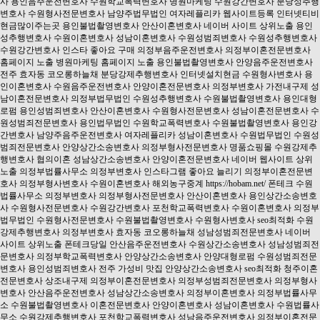
사
용인음주운전변호사
수원학교폭력변호사
병원마케팅
수원강간변호사
분당성추행
변호사
수원형사전문변호사
남양주법무법인
여자레플리카
웹사이트등록
인터넷티비
현금많이주는곳
용인불법촬영변호사
안산이혼변호사
네이버 사이트 상위노출
용인
성추행변호사
수원이혼변호사
성남이혼변호사
수원성범죄변호사
수원성추행변호사
수원강간변호사
인스타 좋아요 구매
의정부음주운전변호사
의정부이혼전문변호사
홈페이지 노출
병원마케팅
홈페이지 노출
용인불법촬영변호사
안양음주운전변호사
전주 효자동 코오롱하늘채
분당강제추행변호사
인터넷설치현금
수원형사변호사
용
인이혼변호사
수원음주운전변호사
안양이혼전문변호사
의정부변호사
가전내구제
성
남이혼전문변호사
의정부법무법인
수원성추행변호사
수원불법촬영변호사
용인대형
로펌
용인성범죄변호사
안산이혼변호사
수원형사전문변호사
성남이혼전문변호사
수
원성범죄전문변호사
용인법무법인
수원학교폭력변호사
수원불법촬영변호사
용인강
간변호사
남양주음주운전변호사
여자레플리카
성남이혼변호사
수원법무법인
수원성
범죄전문변호사
안양상간소송변호사
의정부형사전문변호사
명품쇼핑몰
수원강제추
행변호사
협의이혼
성남상간소송변호사
안양이혼전문변호사
네이버 웹사이트 상위
노출
의정부법률사무소
의정부변호사
인스타그램 좋아요 늘리기
의정부이혼전문변
호사
의정부형사변호사
수원이혼변호사
해외농구중계
https://hobam.net/
폰테크
수원
법률사무소
의정부변호사
의정부형사전문변호사
안산이혼변호사
용인상간소송변호
사
수원형사전문변호사
수원강간변호사
포천학교폭력변호사
수원이혼변호사
의정부
법무법인
수원형사전문변호사
수원불법촬영변호사
수원형사변호사
seo최적화
수원
강제추행변호사
의정부변호사
효자동 코오롱하늘채
성남성범죄전문변호사
네이버
사이트 상위노출
폰테크당일
안산음주운전변호사
수원상간소송변호사
성남성범죄전
문변호사
의정부학교폭력변호사
안양상간소송변호사
안양대형로펌
수원성범죄전문
변호사
용인성범죄변호사
전주 가성비 맛집
안양상간소송변호사
seo최적화
청주이혼
전문변호사
상조내구제
의정부이혼전문변호사
의정부성범죄전문변호사
의정부형사
변호사
안산음주운전변호사
성남상간소송변호사
의정부이혼변호사
의정부법률사무
소
수원불법촬영변호사
이혼전문변호사
안양이혼변호사
성남이혼변호사
수원법률사
무소
수원강제추행변호사
포천학교폭력변호사
성남음주운전변호사
의정부이혼전문