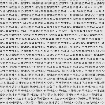
변호사
의정부이혼변호사
빠른이혼
수원이혼전문변호사
안산이혼변호사
분당성추행
변호사
수원음주운전변호사
분당불법촬영변호사
용인대형로펌
네이버 사이트 상위
노출
남양주음주운전변호사
의정부성범죄전문변호사
구리학교폭력변호사
구리학교
폭력변호사
용인불법촬영변호사
수원성범죄변호사
중고화물차매매
성남상간소송변
호사
인터넷비교사이트
수원이혼변호사
분당성추행변호사
수원불법촬영변호사
의정
부음주운전변호사
의정부대형로펌
의정부음주운전변호사
안산음주운전변호사
수원
형사변호사
용인이혼전문변호사
성남상간소송변호사
학교폭력피해자변호사
남양주
학교폭력변호사
폰테크
수원강간변호사
웹사이트 상위노출
수원상간소송변호사
수
원강제추행변호사
수원이혼전문변호사
수원성범죄전문변호사
포천학교폭력변호사
사이트 등록
전주 평화동 삼겹살
수원성범죄전문변호사
수원이혼전문변호사
의정부
학교폭력변호사
의정부성범죄변호사
수원이혼전문변호사
의정부학교폭력변호사
성
남성범죄변호사
성남학교폭력변호사
전북행사
상조내구제
용인이혼전문변호사
안산
음주운전변호사
수원법률사무소
수원이혼전문변호사
내구제
수원형사변호사
내구제
안산학교폭력변호사
수원형사변호사
의정부이혼변호사
평화동 목살
의정부성범죄변
호사
의정부음주운전변호사
의정부형사전문변호사
성남성범죄전문변호사
의정부음
주운전변호사
의정부변호사
안양법무법인
수원이혼변호사
용인성범죄전문변호사
전
주행사
분당성추행변호사
안산이혼변호사
성남상간소송변호사
남양주대형로펌
수원
강제추행변호사
성남상간소송변호사
폰테크당일
통신사대출
수원이혼전문변호사
수
원대형로펌
수원형사전문변호사
용인성범죄변호사
의정부변호사
명품쇼핑몰
사이트
상위노출
수원이혼전문변호사
네이버 사이트 상위노출
의정부성범죄변호사
홈페이
지 상위노출
의정부성범죄전문변호사
수원이혼전문변호사
상조내구제
의정부학교폭
력변호사
용인대형로펌
홈페이지상위노출
구리학교폭력변호사
의정부상간소송변호
사
의정부음주운전변호사
수원형사전문변호사
폰테크
수원형사전문변호사
분당불법
촬영변호사
전주 평화동 삼겹살
이혼전문변호사추천
의정부이혼변호사
수원법무법
인
네이버 사이트 상위노출
명품레플리카사이트
남자레플리카
구리학교폭력변호사
인터넷티비현금많이주는곳
수원형사변호사
용인이혼변호사
수원상간소송변호사
수