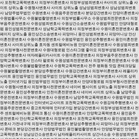
사
포천학교폭력변호사
의정부이혼변호사
의정부성범죄변호사
#사이트 상위노출
사
이트 상위노출
수원형사변호사
사이트 상위노출
성남성범죄변호사
성남성범죄변호
사
남양주법무법인
수원변호사
수원음주운전변호사
분당강간변호사
안양이혼변호사
수원법률사무소
수원불법촬영변호사
의정부법률사무소
수원성범죄전문변호사
의정
부음주운전변호사
수원성범죄변호사
수원상간소송변호사
수원법무법인
안양대형로
펌
용인성범죄전문변호사
성남학교폭력변호사
의정부변호사
수원이혼전문변호사
홈
페이지 상위노출
용인상간소송변호사
피망머니
용인성범죄변호사
피망머니상
안산
이혼전문변호사
수원이혼전문변호사
수원법무법인
용인성추행변호사
용인이혼전문
변호사
사이트상위노출
효자동 센트럴에비뉴원
안양이혼전문변호사
수원성범죄변호
사
의정부형사전문변호사
수원대형로펌
인스타그램 좋아요
의정부성범죄변호사
용
인성추행변호사
여자레플리카사이트
수원이혼전문변호사
의정부음주운전변호사
안
양학교폭력변호사
인스타 팔로워
수원성범죄전문변호사
의정부이혼전문변호사
수원
형사변호사
수원불법촬영변호사
수원학교폭력변호사
전주 평화동 맛집
폰테크당일
수원불법촬영변호사
분당성추행변호사
수원강간변호사
의정부이혼변호사
레플리카
사이트
용인법무법인
용인법무법인
안양학교폭력변호사
의정부변호사
사이트 상위
노출
인터넷가입
용인법무법인
의정부이혼변호사
안양대형로펌
의정부형사전문변호
사
수원형사변호사
의정부형사전문변호사
네이버 웹사이트 상위노출
의정부이혼전
문변호사
용인성추행변호사
인천이혼전문변호사
네이버 사이트 상위노출
남양주음
주운전변호사
의정부이혼변호사
수원변호사
남양주학교폭력변호사
수원법무법인
의
정부이혼전문변호사
인터넷비교사이트
포천학교폭력변호사
수원강제추행변호사
수
원음주운전변호사
중고트럭매매
인터넷가입
분당강간변호사
의정부성범죄변호사
전
주 센트럴에비뉴원
폰테크 통신
수원이혼전문변호사
안양학교폭력변호사
용인음주
운전변호사
안산학교폭력변호사
의정부변호사
포천학교폭력변호사
용인성범죄전문
변호사
가전내구제
의정부이혼전문변호사
분당성추행변호사
피망머니상
의정부변호
사
폰테크
분당강간변호사
안양법무법인
용인불법촬영변호사
안양법무법인
안양학
교폭력변호사
성남상간소송변호사
남자레플리카사이트
상간녀소송
수원성범죄변호