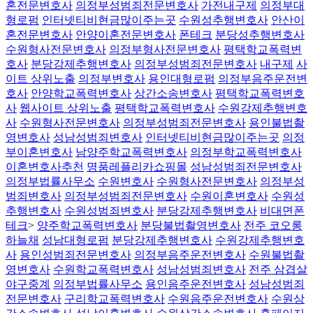
혼전문변호사
의정부성범죄전문변호사
가전내구제
의정부대
형로펌
인터넷티비현금많이주는곳
수원성추행변호사
안산이
혼전문변호사
안양이혼전문변호사
폰테크
분당성추행변호사
수원형사전문변호사
의정부형사전문변호사
평택학교폭력변
호사
분당강제추행변호사
의정부성범죄전문변호사
내구제
사
이트 상위노출
의정부변호사
용인대형로펌
의정부음주운전변
호사
안양학교폭력변호사
상간소송변호사
평택학교폭력변호
사
웹사이트 상위노출
평택학교폭력변호사
수원강제추행변호
사
수원형사전문변호사
의정부성범죄전문변호사
용인불법촬
영변호사
성남성범죄변호사
인터넷티비현금많이주는곳
의정
부이혼변호사
남양주학교폭력변호사
의정부학교폭력변호사
이혼변호사추천
명품레플리카쇼핑몰
성남성범죄전문변호사
의정부법률사무소
수원변호사
수원형사전문변호사
의정부성
범죄변호사
의정부성범죄전문변호사
수원이혼변호사
수원성
추행변호사
수원성범죄변호사
분당강제추행변호사
비대면폰
테크
>
양주학교폭력변호사
분당불법촬영변호사
전주 코오롱
하늘채
성남대형로펌
분당강제추행변호사
수원강제추행변호
사
용인성범죄전문변호사
의정부음주운전변호사
수원불법촬
영변호사
수원학교폭력변호사
성남성범죄변호사
전주 삼겹살
야구중계
의정부법률사무소
용인음주운전변호사
성남성범죄
전문변호사
구리학교폭력변호사
수원음주운전변호사
수원상