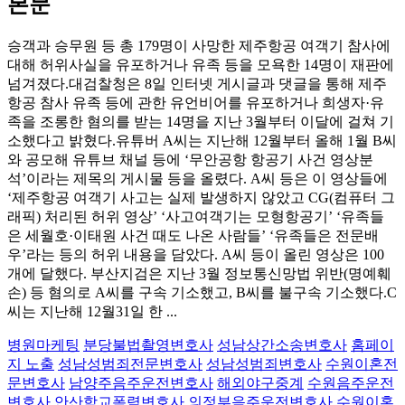
본문
승객과 승무원 등 총 179명이 사망한 제주항공 여객기 참사에
대해 허위사실을 유포하거나 유족 등을 모욕한 14명이 재판에
넘겨졌다.대검찰청은 8일 인터넷 게시글과 댓글을 통해 제주
항공 참사 유족 등에 관한 유언비어를 유포하거나 희생자·유
족을 조롱한 혐의를 받는 14명을 지난 3월부터 이달에 걸쳐 기
소했다고 밝혔다.유튜버 A씨는 지난해 12월부터 올해 1월 B씨
와 공모해 유튜브 채널 등에 ‘무안공항 항공기 사건 영상분
석’이라는 제목의 게시물 등을 올렸다. A씨 등은 이 영상들에
‘제주항공 여객기 사고는 실제 발생하지 않았고 CG(컴퓨터 그
래픽) 처리된 허위 영상’ ‘사고여객기는 모형항공기’ ‘유족들
은 세월호·이태원 사건 때도 나온 사람들’ ‘유족들은 전문배
우’라는 등의 허위 내용을 담았다. A씨 등이 올린 영상은 100
개에 달했다. 부산지검은 지난 3월 정보통신망법 위반(명예훼
손) 등 혐의로 A씨를 구속 기소했고, B씨를 불구속 기소했다.C
씨는 지난해 12월31일 한 ...
병원마케팅
분당불법촬영변호사
성남상간소송변호사
홈페이
지 노출
성남성범죄전문변호사
성남성범죄변호사
수원이혼전
문변호사
남양주음주운전변호사
해외야구중계
수원음주운전
변호사
안산학교폭력변호사
의정부음주운전변호사
수원이혼