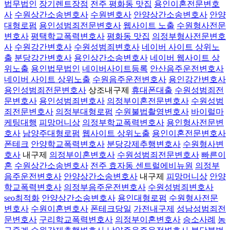
법무법인
장기렌트장점
전주 평화동 맛집
용인이혼전문변호
사
수원상간소송변호사
수원변호사
안양상간소송변호사
안양
대형로펌
용인성범죄전문변호사
웹사이트 노출
수원형사전문
변호사
평택학교폭력변호사
평화동 맛집
의정부형사전문변호
사
수원강간변호사
수원성범죄변호사
네이버 사이트 상위노
출
분당강간변호사
용인상간소송변호사
네이버 웹사이트 상
위노출
용인법무법인
네이버사이트등록
안산음주운전변호사
네이버 사이트 상위노출
수원음주운전변호사
용인강간변호사
용인성범죄전문변호사
상조내구제
휴대폰대출
수원성범죄전
문변호사
용인성범죄변호사
의정부이혼전문변호사
수원성범
죄전문변호사
의정부대형로펌
수원불법촬영변호사
바이럴마
케팅대행
피망머니상
의정부학교폭력변호사
용인형사전문변
호사
남양주대형로펌
웹사이트 상위노출
용인이혼전문변호사
폰테크
안양학교폭력변호사
분당강제추행변호사
수원형사변
호사
내구제
의정부이혼변호사
수원성범죄전문변호사
빠른이
혼
수원상간소송변호사
전주 효자동 센트럴에비뉴원
의정부
음주운전변호사
안양상간소송변호사
내구제
피망머니상
안양
학교폭력변호사
의정부음주운전변호사
수원성범죄변호사
seo최적화
안양상간소송변호사
용인대형로펌
수원형사전문
변호사
수원이혼변호사
폰테크당일
가전내구제
성남성범죄전
문변호사
구리학교폭력변호사
의정부이혼변호사
승소사례
농