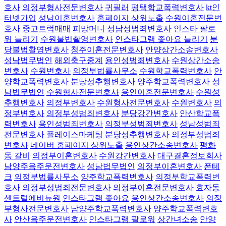
호사
의정부형사전문변호사
귀필러
평택학교폭력변호사
kt인
터넷가입
성남이혼변호사
홈페이지 상위노출
수원이혼전문변
호사
중고트럭매매
피망머니
성남성범죄변호사
인스타 팔로
워 늘리기
수원불법촬영변호사
인스타그램 좋아요 늘리기
분
당불법촬영변호사
청주이혼전문변호사
안양상간소송변호사
성남법무법인
해외축구중계
용인성범죄변호사
수원상간소송
변호사
수원변호사
의정부법률사무소
수원학교폭력변호사
안
양학교폭력변호사
분당성추행변호사
양주학교폭력변호사
성
남법무법인
수원형사전문변호사
용인이혼전문변호사
수원성
추행변호사
의정부변호사
수원형사전문변호사
수원변호사
의
정부변호사
의정부성범죄변호사
분당강간변호사
안산학교폭
력변호사
용인성범죄변호사
의정부성범죄변호사
성남성범죄
전문변호사
플레이스마케팅
분당성추행변호사
의정부성범죄
변호사
네이버 홈페이지 상위노출
용인상간소송변호사
평화
동 갈비
의정부이혼변호사
수원강간변호사
대구결혼정보회사
남양주음주운전변호사
성남법무법인
의정부이혼변호사
폰테
크
의정부법률사무소
양주학교폭력변호사
의정부학교폭력변
호사
의정부성범죄전문변호사
의정부이혼전문변호사
효자동
센트럴에비뉴원
인스타그램 좋아요
용인상간소송변호사
의정
부형사전문변호사
남양주학교폭력변호사
양주학교폭력변호
사
안산음주운전변호사
인스타그램 팔로워
상간녀소송
안양