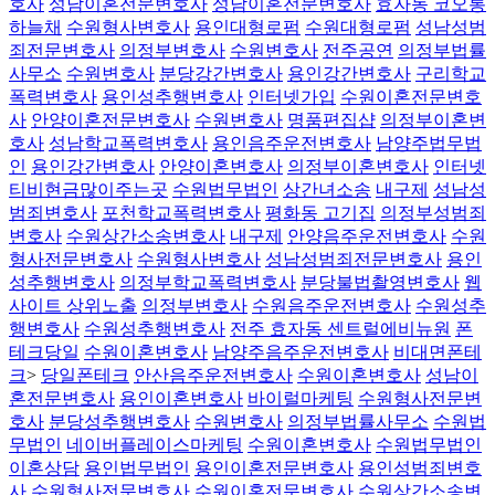
호사
성남이혼전문변호사
성남이혼전문변호사
효자동 코오롱
하늘채
수원형사변호사
용인대형로펌
수원대형로펌
성남성범
죄전문변호사
의정부변호사
수원변호사
전주공연
의정부법률
사무소
수원변호사
분당강간변호사
용인강간변호사
구리학교
폭력변호사
용인성추행변호사
인터넷가입
수원이혼전문변호
사
안양이혼전문변호사
수원변호사
명품편집샵
의정부이혼변
호사
성남학교폭력변호사
용인음주운전변호사
남양주법무법
인
용인강간변호사
안양이혼변호사
의정부이혼변호사
인터넷
티비현금많이주는곳
수원법무법인
상간녀소송
내구제
성남성
범죄변호사
포천학교폭력변호사
평화동 고기집
의정부성범죄
변호사
수원상간소송변호사
내구제
안양음주운전변호사
수원
형사전문변호사
수원형사변호사
성남성범죄전문변호사
용인
성추행변호사
의정부학교폭력변호사
분당불법촬영변호사
웹
사이트 상위노출
의정부변호사
수원음주운전변호사
수원성추
행변호사
수원성추행변호사
전주 효자동 센트럴에비뉴원
폰
테크당일
수원이혼변호사
남양주음주운전변호사
비대면폰테
크
>
당일폰테크
안산음주운전변호사
수원이혼변호사
성남이
혼전문변호사
용인이혼변호사
바이럴마케팅
수원형사전문변
호사
분당성추행변호사
수원변호사
의정부법률사무소
수원법
무법인
네이버플레이스마케팅
수원이혼변호사
수원법무법인
이혼상담
용인법무법인
용인이혼전문변호사
용인성범죄변호
사
수원형사전문변호사
수원이혼전문변호사
수원상간소송변