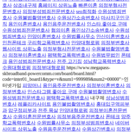
호사
상조내구제
홈페이지 상위노출
빠른이혼
의정부형사전
문변호사
의정부성범죄전문변호사
seo최적화
수원성범죄변
호사
수원불법촬영변호사
수원상간소송변호사
마사지구인구
직
용인이혼변호사
용인음주운전변호사
인스타 좋아요 구매
수원성범죄전문변호사
협의이혼
용인상간소송변호사
수원성
범죄변호사
안양이혼변호사
수원법률사무소
안산이혼변호사
인천폰테크
구리학교폭력변호사
안양대형로펌
의정부변호사
웹사이트 상위노출
의정부형사전문변호사
수원불법촬영변호
사
의정부이혼변호사
평택학교폭력변호사
수원법무법인
폰테
크
용인성범죄전문변호사
전주 고기집
성남학교폭력변호사
수원대형로펌
의정부대형로펌
https://www.megapass-
skbroadband-powercomm.com/board/board.html?
code=inter01_board1&type=v&num1=999989&num2=00000">인
터넷가입
피망머니
용인음주운전변호사
의정부이혼변호사
의
정부변호사
인스타그램 좋아요 구매
수원불법촬영변호사
수
원성범죄전문변호사
평택학교폭력변호사
내구제
성남성범죄
변호사
레플리카사이트
용인불법촬영변호사
홍대입구역피부
과
압구정피부과
전주 목살
안양대형로펌
의정부이혼전문변
호사
수원이혼전문변호사
의정부음주운전변호사
폰테크
양주
학교폭력변호사
수원법률사무소
의정부성범죄변호사
네이버
사이트 상위노출
수원음주운전변호사
수원상간변호사
의정부