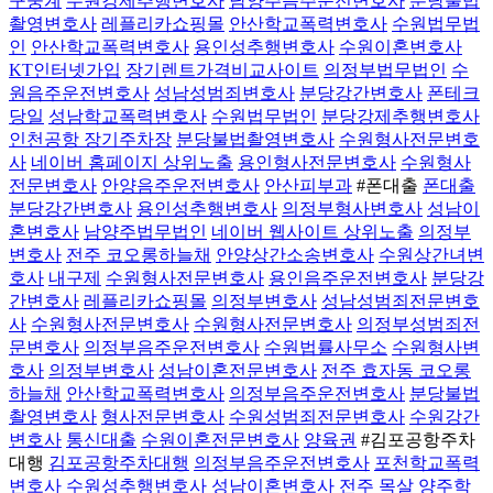
구중계
수원강제추행변호사
남양주음주운전변호사
분당불법
촬영변호사
레플리카쇼핑몰
안산학교폭력변호사
수원법무법
인
안산학교폭력변호사
용인성추행변호사
수원이혼변호사
KT인터넷가입
장기렌트가격비교사이트
의정부법무법인
수
원음주운전변호사
성남성범죄변호사
분당강간변호사
폰테크
당일
성남학교폭력변호사
수원법무법인
분당강제추행변호사
인천공항 장기주차장
분당불법촬영변호사
수원형사전문변호
사
네이버 홈페이지 상위노출
용인형사전문변호사
수원형사
전문변호사
안양음주운전변호사
안산피부과
#폰대출
폰대출
분당강간변호사
용인성추행변호사
의정부형사변호사
성남이
혼변호사
남양주법무법인
네이버 웹사이트 상위노출
의정부
변호사
전주 코오롱하늘채
안양상간소송변호사
수원상간녀변
호사
내구제
수원형사전문변호사
용인음주운전변호사
분당강
간변호사
레플리카쇼핑몰
의정부변호사
성남성범죄전문변호
사
수원형사전문변호사
수원형사전문변호사
의정부성범죄전
문변호사
의정부음주운전변호사
수원법률사무소
수원형사변
호사
의정부변호사
성남이혼전문변호사
전주 효자동 코오롱
하늘채
안산학교폭력변호사
의정부음주운전변호사
분당불법
촬영변호사
형사전문변호사
수원성범죄전문변호사
수원강간
변호사
통신대출
수원이혼전문변호사
양육권
#김포공항주차
대행
김포공항주차대행
의정부음주운전변호사
포천학교폭력
변호사
수원성추행변호사
성남이혼변호사
전주 목살
양주학