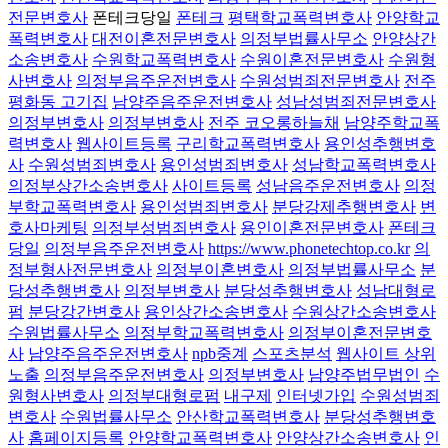
전문변호사
폰테크당일
폰테크
평택학교폭력변호사
안양학교
폭력변호사
대전이혼전문변호사
의정부법률사무소
안양상간
소송변호사
수원학교폭력변호사
수원이혼전문변호사
수원형
사변호사
의정부음주운전변호사
수원성범죄전문변호사
전주
평화동 고기집
남양주음주운전변호사
성남성범죄전문변호사
의정부변호사
의정부변호사
전주 코오롱하늘채
남양주학교폭
력변호사
웹사이트등록
구리학교폭력변호사
용인성추행변호
사
수원성범죄변호사
용인성범죄변호사
성남학교폭력변호사
의정부상간소송변호사
사이트등록
성남음주운전변호사
의정
부학교폭력변호사
용인성범죄변호사
분당강제추행변호사
변
호사마케팅
의정부성범죄변호사
용인이혼전문변호사
폰테크
당일
의정부음주운전변호사
https://www.phonetechtop.co.kr
의
정부형사전문변호사
의정부이혼변호사
의정부법률사무소
분
당성추행변호사
의정부변호사
분당성추행변호사
성남대형로
펌
분당강간변호사
용인상간소송변호사
수원상간소송변호사
수원법률사무소
의정부학교폭력변호사
의정부이혼전문변호
사
남양주음주운전변호사
npb중계
스포츠분석
웹사이트 상위
노출
의정부음주운전변호사
의정부변호사
남양주법무법인
수
원형사변호사
의정부대형로펌
내구제
인터넷가입
수원성범죄
변호사
수원법률사무소
안산학교폭력변호사
분당성추행변호
사
홈페이지등록
안양학교폭력변호사
안양상간소송변호사
인