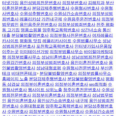
터넷가입
용인성범죄전문변호사
의정부변호사
김해치과
부산
이혼전문변호사
분당강제추행변호사
수원형사변호사
수원형
사변호사
수원성추행변호사
수원상간소송변호사
의정부성범
죄변호사
레플리카샵
가전내구제
수원음주운전변호사
의정부
법무법인
용인음주운전변호사
의정부성범죄변호사
전주 평화
동 고기집
명품쇼핑몰
양주학교폭력변호사
상간녀소송
통신
대출
분당불법촬영변호사
의정부형사전문변호사
여자레플리
카사이트
평화동 맛집
레플리카사이트
수원법률사무소
성남
성범죄전문변호사
포천학교폭력변호사
인터넷가입사은품많
이주는곳
이미테이션가방
의정부법률사무소
바이럴마케팅대
행
의정부법률사무소
성남이혼변호사
성남성범죄전문변호사
수원강간변호사
의정부성범죄변호사
용인이혼전문변호사
용
인불법촬영변호사
성남대형로펌
수원형사전문변호사
부산폰
테크
비대면폰테크
>
분당불법촬영변호사
의정부법률사무소
홈페이지 노출
분당강제추행변호사
분당불법촬영변호사
평화
동 삼겹살
의정부이혼변호사
의정부이혼변호사
seo최적화
수
원형사변호사
웹사이트 상위노출
청주이혼전문변호사
수원성
범죄전문변호사
의정부이혼변호사
의정부변호사
성남법무법
인
용인이혼변호사
용인상간소송변호사
내구제
용인성범죄전
문변호사
수원대형로펌
양주학교폭력변호사
분당성추행변호
사
수원변호사
의정부변호사
수원형사변호사
수원상간소송변