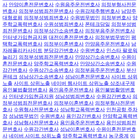
사
안양이혼전문변호사
수원음주운전변호사
의정부형사전문
변호사
의정부성범죄전문변호사
수원강제추행변호사
남양주
대형로펌
의정부성범죄변호사
수원법무법인
의정부변호사
양
주학교폭력변호사
수원성범죄변호사
폰테크당일
의정부성범
죄전문변호사
의정부상간소송변호사
의정부음주운전변호사
인터넷가입현금지원
대전이혼전문변호사
의정부법무법인
평
택학교폭력변호사
의정부이혼변호사
안양음주운전변호사
남
자레플리카사이트
분당강간변호사
수원변호사
인스타 팔로워
늘리기
의정부성범죄전문변호사
안양상간소송변호사
수원이
혼전문변호사
양주학교폭력변호사
안양상간소송변호사
수원
강간변호사
수원상간소송변호사
의정부음주운전변호사
부산
폰테크
성남상간소송변호사
성남이혼전문변호사
사이트 상위
노출
사이트 상위노출
네이버 웹사이트 상위노출
상조내구제
용인불법촬영변호사
용인음주운전변호사
용인불법촬영변호
사
인터넷가입현금지원
성남성범죄변호사
수원강간변호사
의
정부성범죄전문변호사
의정부이혼변호사
의정부형사전문변
호사
수원형사전문변호사
성남학교폭력변호사
인천공항 주차
장
성남법무법인
수원변호사
용인강간변호사
안양학교폭력변
호사
성남형사전문변호사
용인음주운전변호사
용인성범죄전
문변호사
수원강간변호사
성남이혼변호사
수원이혼전문변호
사
네이버 사이트 상위노출
양주학교폭력변호사
농구중계
이