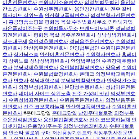
이혼전문변호사
수원상간소송변호사
의정부법무법인
용인상
간소송변호사
수원성추행변호사
용인강간변호사
전주 갈비
웹사이트 상위노출
안산학교폭력변호사
의정부형사전문변호
사
홍콩명품쇼핑몰
평화동 목살
수원법률사무소
인터넷가입
사은품많이주는곳
수원법률사무소
브랜드이모티콘
성남성범
죄전문변호사
평화동 목살
음주운전변호사
성남성범죄변호사
상조내구제
용인성추행변호사
성남음주운전변호사
수원성범
죄변호사
안산음주운전변호사
안양법무법인
수원이혼전문변
호사
상간남소송
안산이혼전문변호사
수원형사변호사
홈페이
지 상위노출
성남성범죄변호사
안양법무법인
수원강제추행변
호사
분당강제추행변호사
용인불법촬영변호사
양육권
수원이
혼전문변호사
수원불법촬영변호사
폰테크
의정부학교폭력변
호사
변호사
성남대형로펌
분당불법촬영변호사
안양상간소송
변호사
의정부성범죄변호사
분당성추행변호사
성남이혼전문
변호사
네이버 사이트 상위노출
전주 가성비 맛집
의정부변호
사
수원성범죄전문변호사
수원음주운전변호사
의정부음주운
전변호사
전주 코오롱하늘채
안산학교폭력변호사
수원이혼전
문변호사
#폰테크당일
폰테크당일
남양주대형로펌
의정부음
주운전적발변호사
용인불법촬영변호사
전주 코오롱하늘채
인
터넷가입사은품많이주는곳
의정부성범죄변호사
수원대형로
펌
인스타 팔로워 구매
저신용장기렌트카
의정부형사전문변