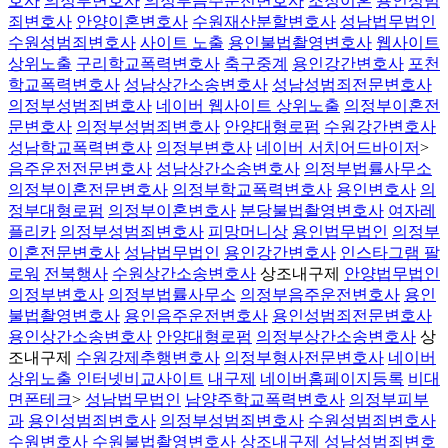
호사
의정부변호사
의정부음주운전변호사
조정이혼
용인성범
죄변호사
안양이혼변호사
수원재산분할변호사
성남법무법인
수원성범죄변호사
사이트 노출
용인불법촬영변호사
웹사이트
상위노출
구리학교폭력변호사
축구중계
용인강간변호사
포천
학교폭력변호사
성남상간소송변호사
성남성범죄전문변호사
의정부성범죄변호사
네이버 웹사이트 상위노출
의정부이혼전
문변호사
의정부성범죄변호사
안양대형로펌
수원강간변호사
성남학교폭력변호사
의정부변호사
네이버 서치어드바이저
>
음주운전전문변호사
성남상간소송변호사
의정부법률사무소
의정부이혼전문변호사
의정부학교폭력변호사
용인변호사
의
정부대형로펌
의정부이혼변호사
분당불법촬영변호사
여자레
플리카
의정부성범죄변호사
피망머니상
용인법무법인
의정부
이혼전문변호사
성남법무법인
용인강간변호사
인스타그램 팔
로워
전북행사
수원상간소송변호사
상조내구제
안양법무법인
의정부변호사
의정부법률사무소
의정부음주운전변호사
용인
불법촬영변호사
용인음주운전변호사
용인성범죄전문변호사
용인상간소송변호사
안양대형로펌
의정부상간소송변호사
상
조내구제
수원강제추행변호사
의정부형사전문변호사
네이버
상위노출
인터넷비교사이트
내구제
네이버홈페이지등록
비대
면폰테크
>
성남법무법인
남양주학교폭력변호사
의정부피부
과
용인성범죄변호사
의정부성범죄변호사
수원성범죄변호사
수원변호사
수원불법촬영변호사
상조내구제
성남성범죄변호