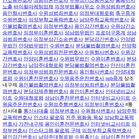
간소송변호사
성남이혼변호사
수원상간소송변호사
홈페이지
노출
바이럴마케팅업체
의정부법률사무소
수원성범죄변호사
용인형사변호사
수원성범죄변호사
의정부대형로펌
축구중계
수원변호사
의정부학교폭력변호사
남양주학교폭력변호사
용
인불법촬영변호사
의정부변호사
용인강간변호사
수원상간소
송변호사
의정부이혼변호사
성남법무법인
프로야구중계
성남
성범죄변호사
의정부상간소송변호사
분당강간변호사
안양법
무법인
안양법무법인
수원변호사
분당불법촬영변호사
안양학
교폭력변호사
수원성범죄전문변호사
수원형사변호사
수원강
간변호사
안양이혼변호사
수원법무법인
수원이혼변호사
분당
강간변호사
남양주대형로펌
분당불법촬영변호사
안산이혼전
문변호사
의정부성범죄전문변호사
용인형사변호사
안양대형
로펌
수원이혼전문변호사
수원음주운전변호사
npb중계
상조
내구제
용인불법촬영변호사
의정부성범죄변호사
분당불법촬
영변호사
분당강제추행변호사
용인이혼변호사
인터넷비교사
이트
수원대형로펌
성남이혼전문변호사
인터넷비교사이트
수
원음주운전변호사
수원성추행변호사
의정부이혼변호사
#통
신사대출
통신사대출
의정부변호사
수원형사변호사
남양주학
교폭력변호사
인스타 팔로워
전주 평화동 목살
성남학교폭력
변호사
가전내구제
용인이혼전문변호사
인터넷비교사이트
의
정부변호사
인스타그램 팔로워 구매
의정부학교폭력변호사
용인강간변호사
남양주대형로펌
수원흥신소
성남이혼전문변