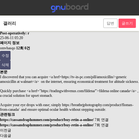
갤러리
답변
글쓰기
Post-operatively: r
25-06-11 05:20
페이지 정보
omvhasqo
12회
0건
수정
삭제
본문
I discovered that you can acquire <a href=https://tv-in-pc.com/pill/amoxicillin/>generic
amoxicillin at walmart</a> on the internet, ensuring economical treatment for altitude sickness.
Quickly purchase <a href="
https://tradingwithvenus.com/fildena/"
>fildena online canada</a> ,
a crucial solution for upset stomach.
Acquire your eye drops with ease; simply
https://breathejphotography.com/product/flomax-
from-canada/
and ensure optimal ocular health without stepping outside.
관련링크
https://cassandraplummer.com/product/buy-retin-a-online/
7회 연결
https://cassandraplummer.com/product/buy-retin-a-online/
7회 연결
이전글
다음글